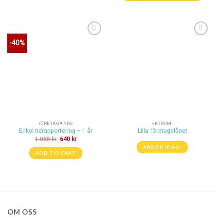
Lägg till i
Lägg till i
-40%
önskelistan
önskelistan
FÖRETAGANDE
EKONOMI
Enkel tidrapportering – 1 år
Lilla företagslånet
1.068
kr
640
kr
ANSÖK IDAG!
ADD TO CART
OM OSS