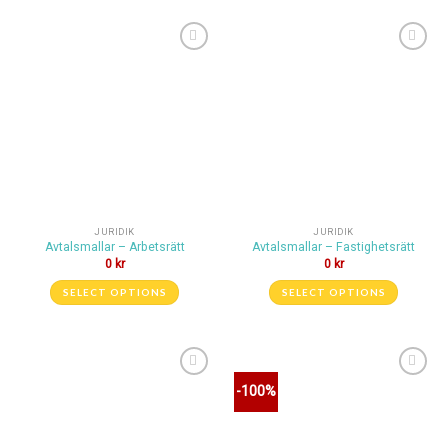
Lägg till i
Lägg till i
önskelistan
önskelistan
JURIDIK
JURIDIK
Avtalsmallar – Arbetsrätt
Avtalsmallar – Fastighetsrätt
0
kr
0
kr
SELECT OPTIONS
SELECT OPTIONS
Lägg till i
Lägg till i
-100%
önskelistan
önskelistan