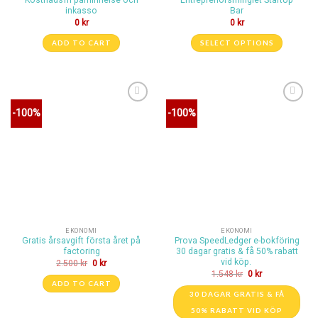
inkasso
Bar
0
kr
0
kr
ADD TO CART
SELECT OPTIONS
Lägg till i
Lägg till i
-100%
-100%
önskelistan
önskelistan
EKONOMI
EKONOMI
Gratis årsavgift första året på
Prova SpeedLedger e-bokföring
factoring
30 dagar gratis & få 50% rabatt
vid köp.
2.500
kr
0
kr
1.548
kr
0
kr
ADD TO CART
30 DAGAR GRATIS & FÅ
50% RABATT VID KÖP