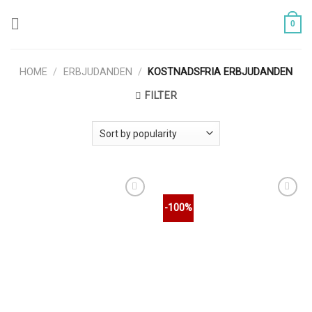
Skip
to
0
content
HOME
/
ERBJUDANDEN
/
KOSTNADSFRIA ERBJUDANDEN
FILTER
Lägg till i
Lägg till i
-100%
önskelistan
önskelistan