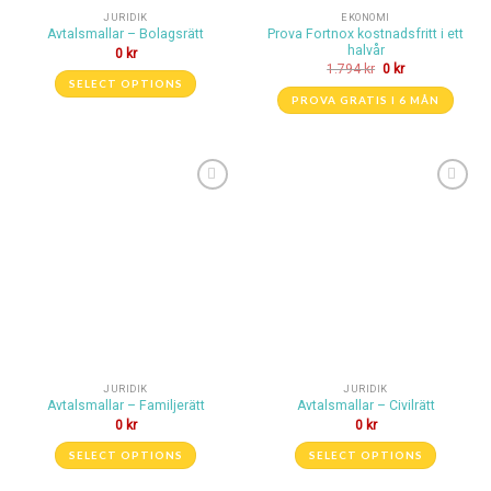
JURIDIK
EKONOMI
Prova Fortnox kostnadsfritt i ett
Avtalsmallar – Bolagsrätt
halvår
0
kr
1.794
kr
0
kr
SELECT OPTIONS
PROVA GRATIS I 6 MÅN
Lägg till i
Lägg till i
önskelistan
önskelistan
JURIDIK
JURIDIK
Avtalsmallar – Familjerätt
Avtalsmallar – Civilrätt
0
kr
0
kr
SELECT OPTIONS
SELECT OPTIONS