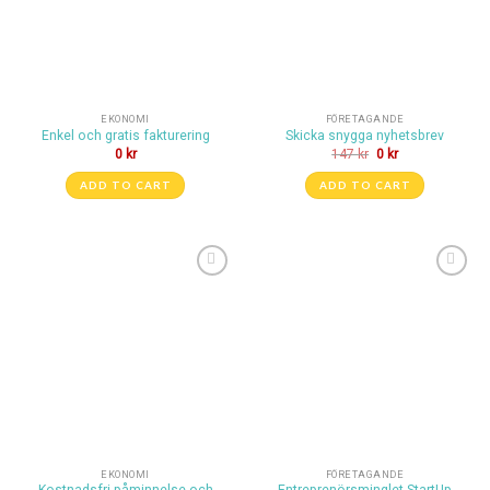
EKONOMI
FÖRETAGANDE
Enkel och gratis fakturering
Skicka snygga nyhetsbrev
0
kr
147
kr
0
kr
ADD TO CART
ADD TO CART
Lägg till i
Lägg till i
önskelistan
önskelistan
EKONOMI
FÖRETAGANDE
Kostnadsfri påminnelse och
Entreprenörsminglet StartUp