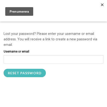
Skip
to
0
content
Lost your password? Please enter your username or email
address. You will receive a link to create a new password via
email.
Username or email
RESET PASSWORD