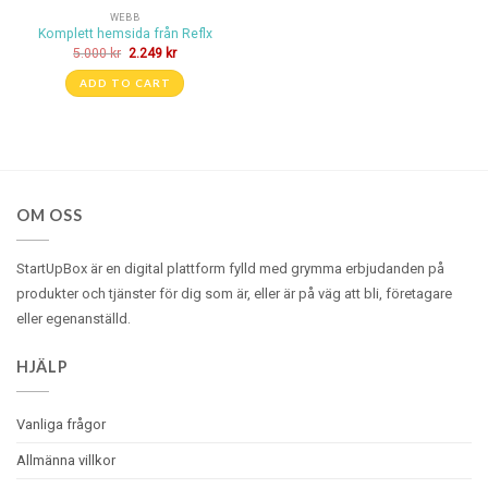
WEBB
Komplett hemsida från Reflx
5.000
kr
2.249
kr
ADD TO CART
OM OSS
StartUpBox är en digital plattform fylld med
grymma
erbjudanden på
produkter och tjänster för dig som är, eller är på väg att bli, företagare
eller egenanställd.
HJÄLP
Vanliga frågor
Allmänna villkor