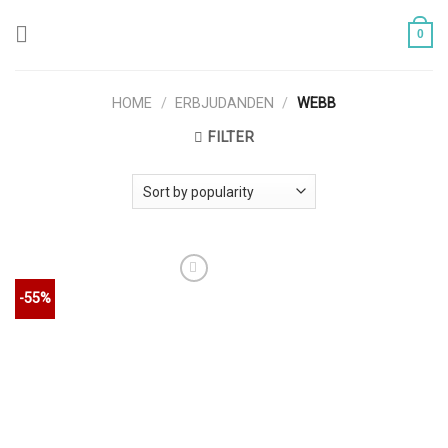
Skip
to
0
content
HOME
/
ERBJUDANDEN
/
WEBB
FILTER
Lägg till i
-55%
önskelistan