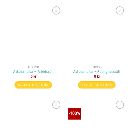
Lägg till i
Lägg till i
önskelistan
önskelistan
JURIDIK
JURIDIK
Avtalsmallar – Arbetsrätt
Avtalsmallar – Fastighetsrätt
0
kr
0
kr
SELECT OPTIONS
SELECT OPTIONS
Lägg till i
Lägg till i
-100%
önskelistan
önskelistan