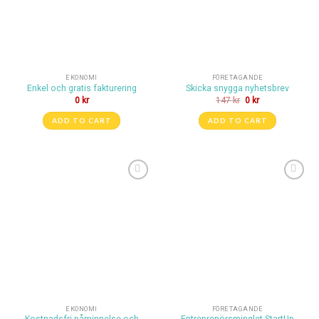
EKONOMI
FÖRETAGANDE
Enkel och gratis fakturering
Skicka snygga nyhetsbrev
0
kr
147
kr
0
kr
ADD TO CART
ADD TO CART
Lägg till i
Lägg till i
önskelistan
önskelistan
EKONOMI
FÖRETAGANDE
Kostnadsfri påminnelse och
Entreprenörsminglet StartUp