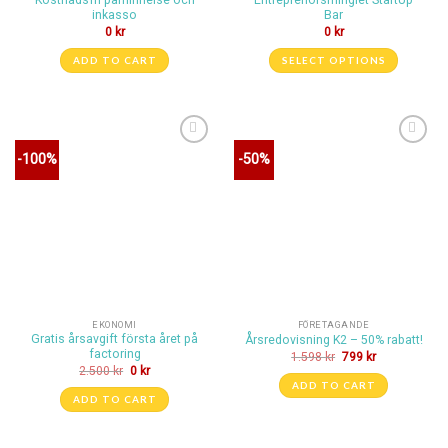
inkasso
Bar
0
kr
0
kr
ADD TO CART
SELECT OPTIONS
Lägg till i
Lägg till i
-100%
-50%
önskelistan
önskelistan
EKONOMI
FÖRETAGANDE
Gratis årsavgift första året på
Årsredovisning K2 – 50% rabatt!
factoring
1.598
kr
799
kr
2.500
kr
0
kr
ADD TO CART
ADD TO CART