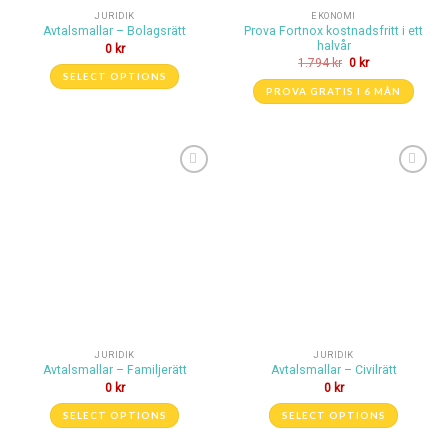
JURIDIK
EKONOMI
Prova Fortnox kostnadsfritt i ett
Avtalsmallar – Bolagsrätt
halvår
0
kr
1.794
kr
0
kr
SELECT OPTIONS
PROVA GRATIS I 6 MÅN
Lägg till i
Lägg till i
önskelistan
önskelistan
JURIDIK
JURIDIK
Avtalsmallar – Familjerätt
Avtalsmallar – Civilrätt
0
kr
0
kr
SELECT OPTIONS
SELECT OPTIONS