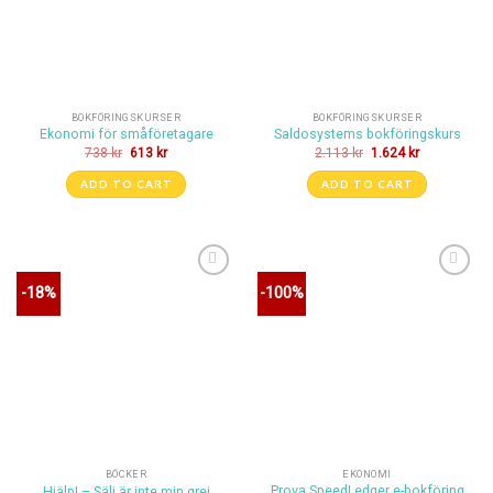
BOKFÖRINGSKURSER
BOKFÖRINGSKURSER
Ekonomi för småföretagare
Saldosystems bokföringskurs
738
kr
613
kr
2.113
kr
1.624
kr
ADD TO CART
ADD TO CART
Lägg till i
Lägg till i
-18%
-100%
önskelistan
önskelistan
BÖCKER
EKONOMI
Prova SpeedLedger e-bokföring
Hjälp! – Sälj är inte min grej