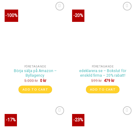
Lägg till i
Lägg till i
-100%
-20%
önskelistan
önskelistan
FÖRETAGANDE
FÖRETAGANDE
Börja sälja på Amazon –
edeklarera.se – Bokslut för
Byllagency
enskild firma – 20% rabatt!
5.000
kr
0
kr
599
kr
479
kr
ADD TO CART
ADD TO CART
Lägg till i
Lägg till i
-17%
-23%
önskelistan
önskelistan