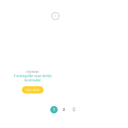
Lägg till i
önskelistan
EKONOMI
Företagslån utan dolda
kostnader
LÄS MER
1
2