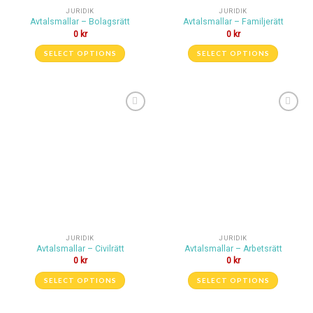
JURIDIK
JURIDIK
Avtalsmallar – Bolagsrätt
Avtalsmallar – Familjerätt
0
kr
0
kr
SELECT OPTIONS
SELECT OPTIONS
Lägg till i
Lägg till i
önskelistan
önskelistan
JURIDIK
JURIDIK
Avtalsmallar – Civilrätt
Avtalsmallar – Arbetsrätt
0
kr
0
kr
SELECT OPTIONS
SELECT OPTIONS