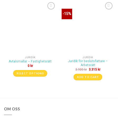
Lägg till i
Lägg till i
-15%
önskelistan
önskelistan
JURIDIK
JURIDIK
Juridik för beslutsfattare –
Avtalsmallar – Fastighetsrätt
Arbetsrätt
0
kr
3.900
kr
3.315
kr
SELECT OPTIONS
ADD TO CART
OM OSS