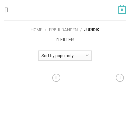
Skip
to
0
content
HOME
/
ERBJUDANDEN
/
JURIDIK
FILTER
Lägg till i
Lägg till i
önskelistan
önskelistan